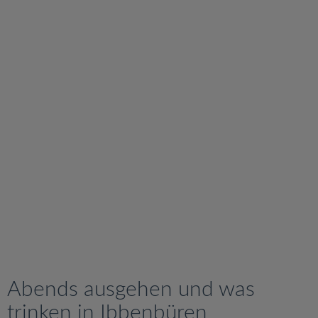
v
i
g
a
t
i
o
n
Abends ausgehen und was
trinken in Ibbenbüren