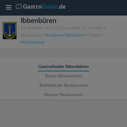
T
Ibbenbüren
o
64 Betriebe, 50.438 Einwohner, 70 m ü.NN •
Bundesland:
Nordrhein-Westfalen
• Region:
g
Münsterland
g
GastroGuide Ibbenbüren
l
Beste Restaurants
e
Beliebteste Restaurants
Neuste Restaurants
n
a