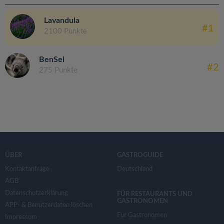
Lavandula
#1
2100 Punkte
BenSel
#2
275 Punkte
ÜBER
GASTROGUIDE
Kontaktanfrage
Deutschland
AGB
Datenschutzerklärung
FÜR RESTAURANTS UND
GASTRONOMEN
APP- & Benutzerdaten löschen
Für Gastronomen
Impressum