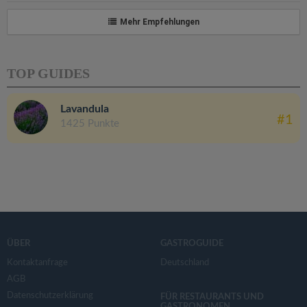
Mehr Empfehlungen
TOP GUIDES
Lavandula
#1
1425 Punkte
ÜBER
GASTROGUIDE
Kontaktanfrage
Deutschland
AGB
Datenschutzerklärung
FÜR RESTAURANTS UND
GASTRONOMEN