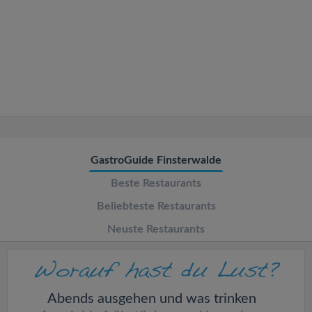
v
i
g
a
t
GastroGuide Finsterwalde
Beste Restaurants
i
Beliebteste Restaurants
o
Neuste Restaurants
n
Abends ausgehen und was trinken