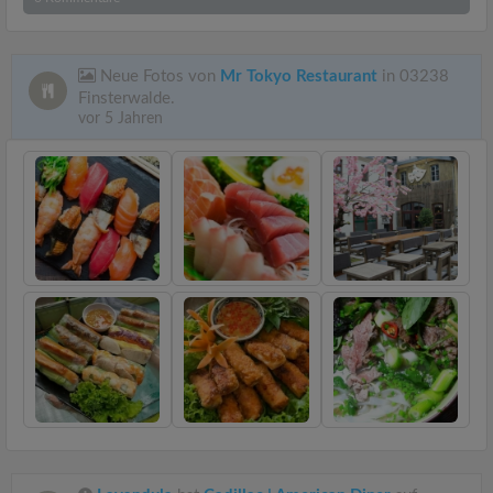
Neue Fotos von
Mr Tokyo Restaurant
in 03238
Finsterwalde.
vor 5 Jahren