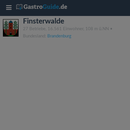
T
Finsterwalde
o
27 Betriebe, 16.561 Einwohner, 108 m ü.NN •
Bundesland:
Brandenburg
g
g
l
e
n
a