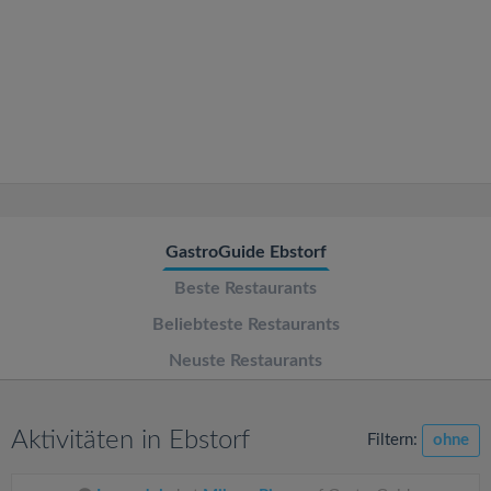
v
i
g
a
t
GastroGuide Ebstorf
Beste Restaurants
i
Beliebteste Restaurants
o
Neuste Restaurants
n
Aktivitäten in Ebstorf
Filtern:
ohne