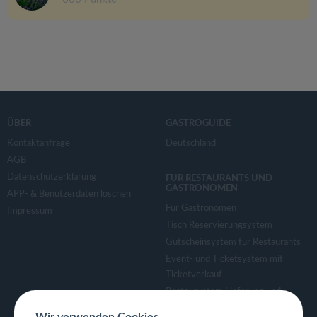
ÜBER
GASTROGUIDE
Kontaktanfrage
Deutschland
AGB
Datenschutzerklärung
FÜR RESTAURANTS UND
GASTRONOMEN
APP- & Benutzerdaten löschen
Für Gastronomen
Impressum
Tisch Reservierungsystem
Gutscheinsystem für Restaurants
Event- und Ticketsystem mit
Ticketverkauf
Bestellsystem Lieferung und
TakeAway