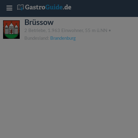
T
Brüssow
o
2 Betriebe, 1.963 Einwohner, 55 m ü.NN •
Bundesland:
Brandenburg
g
g
l
e
n
a