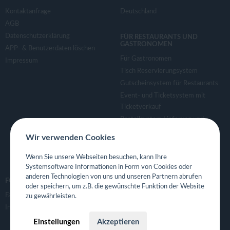
Kontaktanfrage
Deutschland
AGB
Datenschutzerklärung
FÜR RESTAURANTS UND
GASTRONOMEN
APP- & Benutzerdaten löschen
Für Gastronomen
Impressum
Tisch Reservierungsystem
Gutscheinsystem für Restaurants
Event- und Ticketsystem mit
Ticketverkauf
Bestellsystem Lieferung und
TakeAway
Wir verwenden Cookies
Webseiten für Restaurant
Eigene App für Restaurant
Wenn Sie unsere Webseiten besuchen, kann Ihre
Systemsoftware Informationen in Form von Cookies oder
anderen Technologien von uns und unseren Partnern abrufen
FOLGE UNS
oder speichern, um z.B. die gewünschte Funktion der Website
Facebook
zu gewährleisten.
Instagram
Einstellungen
Akzeptieren