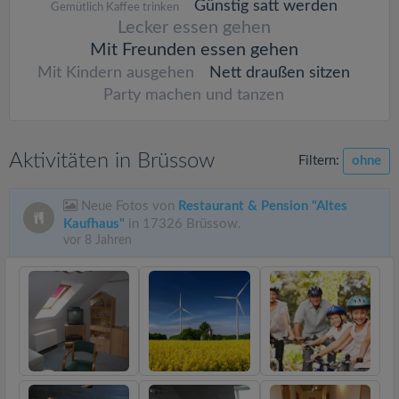
Günstig satt werden
Gemütlich Kaffee trinken
Lecker essen gehen
Mit Freunden essen gehen
Mit Kindern ausgehen
Nett draußen sitzen
Party machen und tanzen
Aktivitäten in Brüssow
Filtern:
ohne
Neue Fotos von
Restaurant & Pension "Altes
Kaufhaus"
in 17326 Brüssow.
vor 8 Jahren