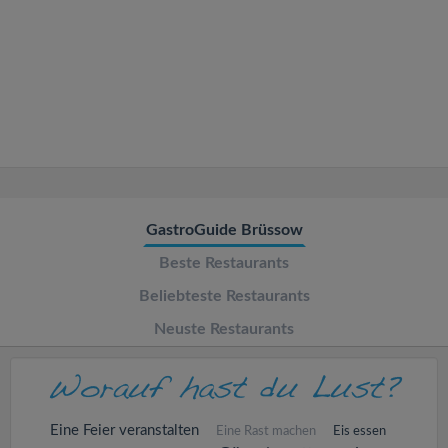
v
i
g
a
t
GastroGuide Brüssow
Beste Restaurants
i
Beliebteste Restaurants
o
Neuste Restaurants
n
Eine Feier veranstalten
Eine Rast machen
Eis essen