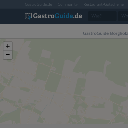
GastroGuide.de
Community
Restaurant-Gutscheine
GastroGuide Borghol
+
−