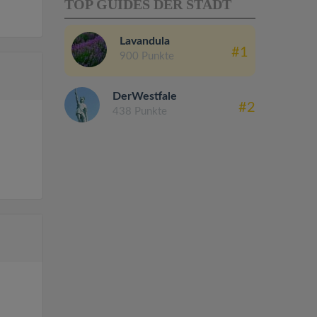
TOP GUIDES DER STADT
Lavandula
#1
900 Punkte
DerWestfale
#2
438 Punkte