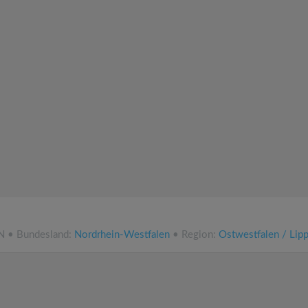
NN • Bundesland:
Nordrhein-Westfalen
• Region:
Ostwestfalen / Lip