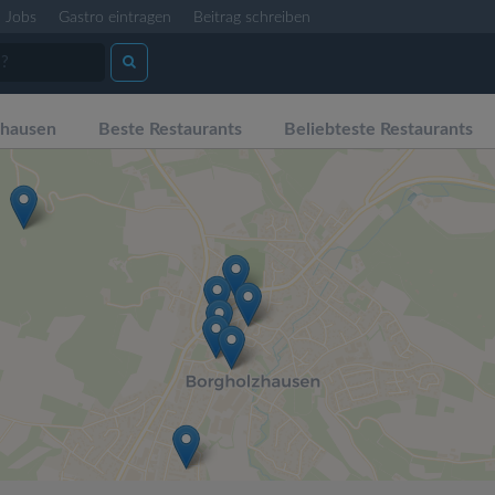
Jobs
Gastro eintragen
Beitrag schreiben
zhausen
Beste Restaurants
Beliebteste Restaurants