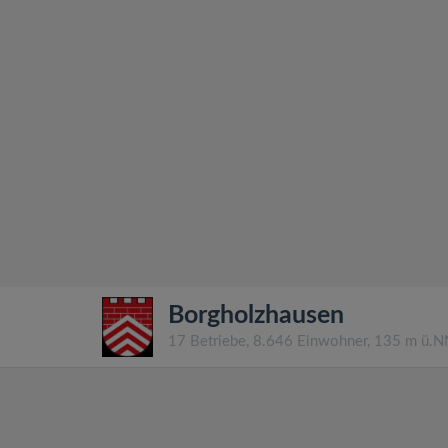
Borgholzhausen
17 Betriebe, 8.646 Einwohner, 135 m ü.