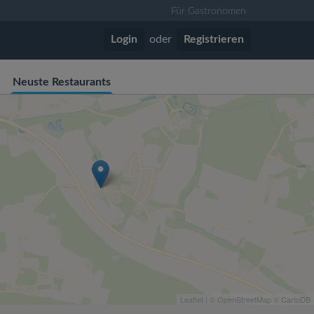
Für Gastronomen
Login
oder
Registrieren
Neuste Restaurants
Leaflet
| ©
OpenStreetMap
©
CartoDB