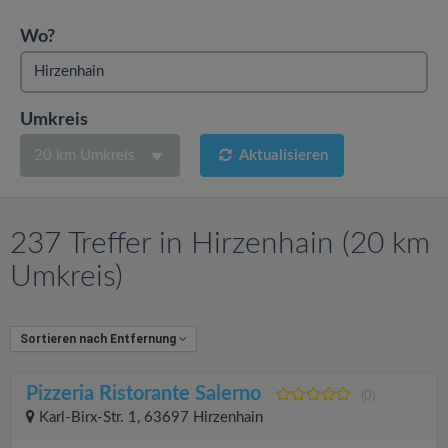
v
Wo?
i
g
Umkreis
20 km Umkreis
Aktualisieren
a
t
237 Treffer in Hirzenhain (20 km
i
Umkreis)
o
Sortieren nach Entfernung
n
Pizzeria Ristorante Salerno
(0)
Karl-Birx-Str. 1, 63697 Hirzenhain