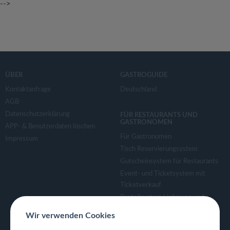
-->
ÜBER
GASTROGUIDE
Kontaktanfrage
Deutschland
AGB
Datenschutzerklärung
FÜR RESTAURANTS UND
GASTRONOMEN
APP- & Benutzerdaten löschen
Für Gastronomen
Impressum
Tisch Reservierungsystem
Gutscheinsystem für Restaurants
Event- und Ticketsystem mit
Ticketverkauf
Bestellsystem Lieferung und
TakeAway
Wir verwenden Cookies
Webseiten für Restaurant