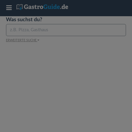
T
Was suchst du?
o
g
ERWEITERTE SUCHE
g
l
e
n
a