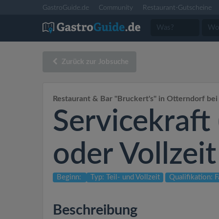
GastroGuide.de
Community
Restaurant-Gutscheine
Zurück zur Jobsuche
Restaurant & Bar "Bruckert's" in Otterndorf be
Servicekraft
oder Vollzeit
Beginn:
Typ: Teil- und Vollzeit
Qualifikation: F
Beschreibung