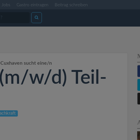
Jobs
Gastro eintragen
Beitrag schreiben
i Cuxhaven sucht eine/n
 (m/w/d) Teil-
achkraft