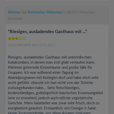
Minitar
hat
Ratskeller München
in 80331 München
bewertet
"Riesiges, ausladendes Gasthaus mit ..."
GESCHRIEBEN AM 21.01.2013
Riesiges, ausladendes Gasthaus mit unterirdischen
Katakomben, in denen man sich glatt verlaufen kann.
Mehrere getrennte Einzelräume und große Säle für
Gruppen. Ich war während einer Tagung im
Abendprogramm mit Kollegen dort und habe mich sehr
wohl gefühlt, obwohl ich fast nicht von der Toilette
zurückgefunden habe... Sehr fleischlastiges,
bodenständiges, gutbürgerlich-bayrisches Essensangebot
(wie zu erwarten), jedoch auch etliche vegetarische
Gerichte. Mein Salatteller war zwar sehr frisch, doch zu
essigbetont gewürzt. Erstaunlich: ein Omega-3-Salat.
Hohe Touristendichte, vor allem Asiaten sind ganz