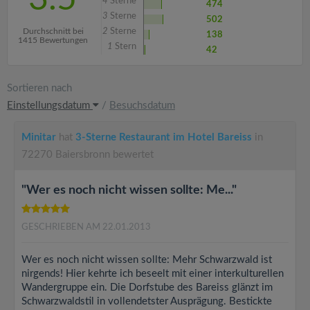
4
Sterne
474
3
Sterne
502
Durchschnitt bei
2
Sterne
138
1415 Bewertungen
1
Stern
42
Sortieren nach
Einstellungsdatum
/
Besuchsdatum
Minitar
hat
3-Sterne Restaurant im Hotel Bareiss
in
72270 Baiersbronn bewertet
"Wer es noch nicht wissen sollte: Me..."
GESCHRIEBEN AM 22.01.2013
Wer es noch nicht wissen sollte: Mehr Schwarzwald ist
nirgends! Hier kehrte ich beseelt mit einer interkulturellen
Wandergruppe ein. Die Dorfstube des Bareiss glänzt im
Schwarzwaldstil in vollendetster Ausprägung. Bestickte