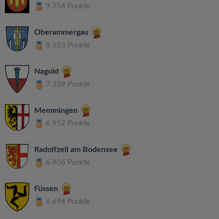
9.754 Punkte
Oberammergau
8.523 Punkte
Nagold
7.339 Punkte
Memmingen
6.952 Punkte
Radolfzell am Bodensee
6.906 Punkte
Füssen
6.694 Punkte