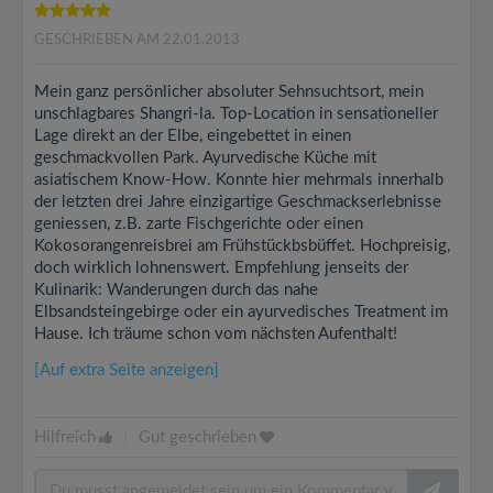
GESCHRIEBEN AM 22.01.2013
Mein ganz persönlicher absoluter Sehnsuchtsort, mein
unschlagbares Shangri-la. Top-Location in sensationeller
Lage direkt an der Elbe, eingebettet in einen
geschmackvollen Park. Ayurvedische Küche mit
asiatischem Know-How. Konnte hier mehrmals innerhalb
der letzten drei Jahre einzigartige Geschmackserlebnisse
geniessen, z.B. zarte Fischgerichte oder einen
Kokosorangenreisbrei am Frühstückbsbüffet. Hochpreisig,
doch wirklich lohnenswert. Empfehlung jenseits der
Kulinarik: Wanderungen durch das nahe
Elbsandsteingebirge oder ein ayurvedisches Treatment im
Hause. Ich träume schon vom nächsten Aufenthalt!
[Auf extra Seite anzeigen]
Hilfreich
|
Gut geschrieben