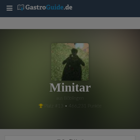
T
o
g
g
l
Minitar
e
aus Böblingen
Platz #13 • 466,231 Punkte
n
a