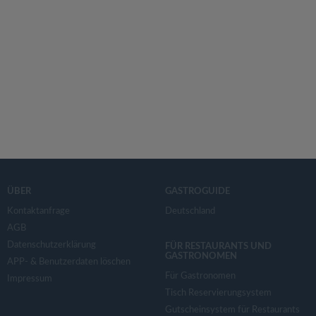
ÜBER
GASTROGUIDE
Kontaktanfrage
Deutschland
AGB
Datenschutzerklärung
FÜR RESTAURANTS UND
GASTRONOMEN
APP- & Benutzerdaten löschen
Für Gastronomen
Impressum
Tisch Reservierungsystem
Gutscheinsystem für Restaurants