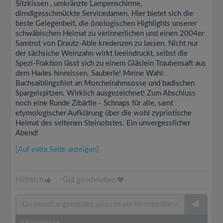
Sitzkissen , umkränzte Lampenschirme,
dirndlgesschmückte Servicedamen. Hier bietet sich die
beste Gelegenheit, die önologischen Highlights unserer
schwäbischen Heimat zu verinnerlichen und einen 2004er
Samtrot von Drautz-Able kredenzen zu lassen. Nicht nur
der sächsiche Weinzahn wirkt beeindruckt, selbst die
Spezi-Fraktion lässt sich zu einem Gläslein Traubensaft aus
dem Hades hinreissen. Sauberle! Meine Wahl:
Bachsaiblingsfilet an Morchelrahmsosse und badischen
Spargelspitzen. Wirklich ausgezeichnet! Zum Abschluss
noch eine Runde Zibärtle - Schnaps für alle, samt
etymologischer Aufklärung über die wohl zypriotische
Heimat des seltenen Steinobstes. Ein unvergesslicher
Abend!
[Auf extra Seite anzeigen]
Hilfreich
|
Gut geschrieben
0
Kommentare