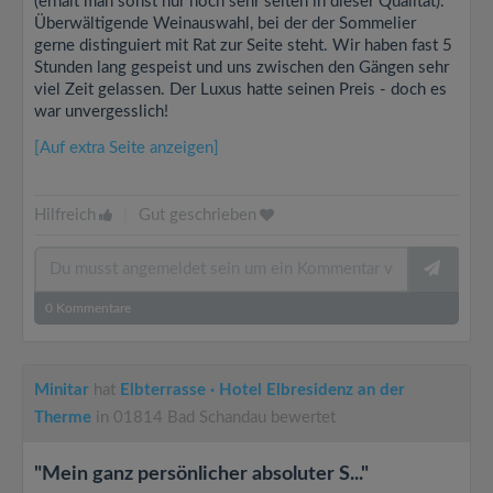
(erhält man sonst nur noch sehr selten in dieser Qualität).
Überwältigende Weinauswahl, bei der der Sommelier
gerne distinguiert mit Rat zur Seite steht. Wir haben fast 5
Stunden lang gespeist und uns zwischen den Gängen sehr
viel Zeit gelassen. Der Luxus hatte seinen Preis - doch es
war unvergesslich!
[Auf extra Seite anzeigen]
Hilfreich
|
Gut geschrieben
0
Kommentare
Minitar
hat
Elbterrasse · Hotel Elbresidenz an der
Therme
in 01814 Bad Schandau bewertet
"Mein ganz persönlicher absoluter S..."