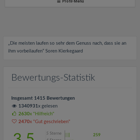
v
Profil-Menü
i
g
„Die meisten laufen so sehr dem Genuss nach, dass sie an
a
ihm vorbeilaufen“ Soren Kierkegaard
t
Bewertungs-Statistik
i
Insgesamt 1415 Bewertungen
o
1340931
x gelesen
2630
x "Hilfreich"
n
2470
x "Gut geschrieben"
5
Sterne
3.5
259