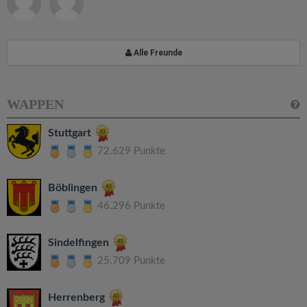
Alle Freunde
WAPPEN
Stuttgart
72.629 Punkte
Böblingen
46.296 Punkte
Sindelfingen
25.709 Punkte
Herrenberg