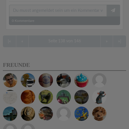
0
Kommentare
|«
«
»
»|
Seite 138 von 146
FREUNDE