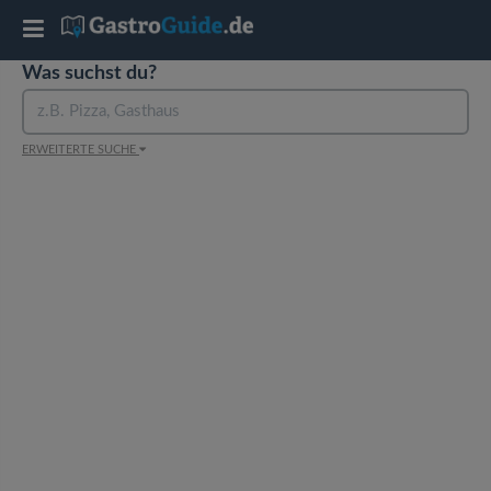
T
Was suchst du?
o
g
ERWEITERTE SUCHE
g
l
e
n
a