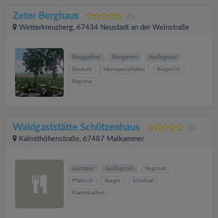
Zeter Berghaus
(0)
Wetterkreuzberg, 67434 Neustadt an der Weinstraße
Berggasthof
Biergarten
Ausflugsziel
Deutsch
Weinspezialitäten
Bürgerlich
Regional
Waldgaststätte Schützenhaus
(0)
Kalmithöhenstraße, 67487 Maikammer
Gasthaus
Ausflugsziel
Regional
Pfälzisch
Burger
Schnitzel
Flammkuchen