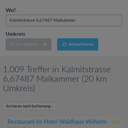
v
Wo?
i
g
Umkreis
20 km Umkreis
Aktualisieren
a
t
1.009 Treffer in Kalmitstrasse
i
6,67487 Maikammer (20 km
Umkreis)
o
n
Sortieren nach Entfernung
Restaurant im Hotel Waldhaus Wilhelm