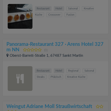
Restaurant
Hotel
Saisonal
Kreative
Küche
Crossover
Fusion
Panorama-Restaurant 327 · Arens Hotel 327
m NN
(0)
Oberst-Barrett-Straße 1, 67487 Sankt Martin
Restaurant
Hotel
Regional
Saisonal
Steaks
Pfälzisch
Kreative Küche
Weingut Adriane Moll Straußwirtschaft