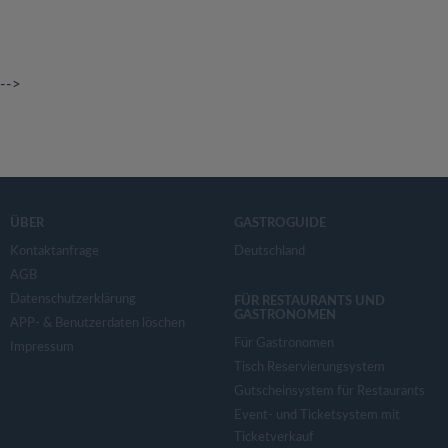
-->
ÜBER
GASTROGUIDE
Kontaktanfrage
Deutschland
AGB
Datenschutzerklärung
FÜR RESTAURANTS UND
GASTRONOMEN
APP- & Benutzerdaten löschen
Für Gastronomen
Impressum
Tisch Reservierungsystem
Gutscheinsystem für Restaurants
Event- und Ticketsystem mit
Ticketverkauf