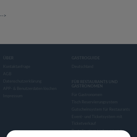
-->
ÜBER
GASTROGUIDE
Kontaktanfrage
Deutschland
AGB
Datenschutzerklärung
FÜR RESTAURANTS UND
GASTRONOMEN
APP- & Benutzerdaten löschen
Für Gastronomen
Impressum
Tisch Reservierungsystem
Gutscheinsystem für Restaurants
Event- und Ticketsystem mit
Ticketverkauf
Bestellsystem Lieferung und