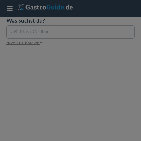
T
Was suchst du?
o
g
ERWEITERTE SUCHE
g
l
e
n
a