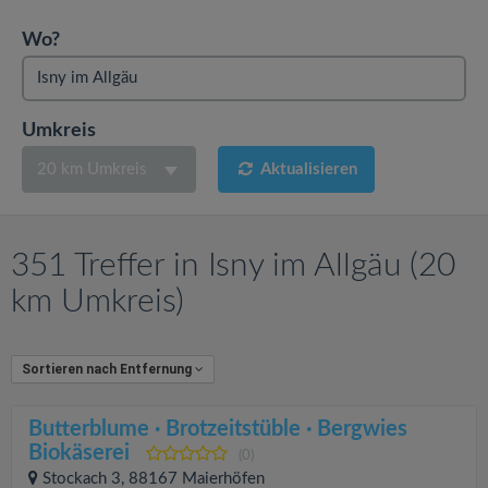
v
Wo?
i
g
Umkreis
20 km Umkreis
Aktualisieren
a
t
351 Treffer in Isny im Allgäu (20
i
km Umkreis)
o
Sortieren nach Entfernung
n
Butterblume · Brotzeitstüble · Bergwies
Biokäserei
(0)
Stockach 3, 88167 Maierhöfen