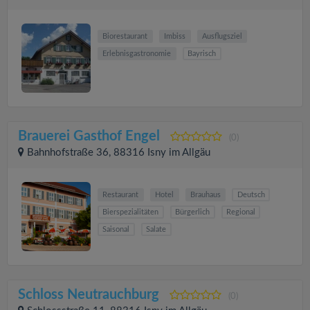
Biorestaurant
Imbiss
Ausflugsziel
Erlebnisgastronomie
Bayrisch
Brauerei Gasthof Engel
(0)
Bahnhofstraße 36, 88316 Isny im Allgäu
Restaurant
Hotel
Brauhaus
Deutsch
Bierspezialitäten
Bürgerlich
Regional
Saisonal
Salate
Schloss Neutrauchburg
(0)