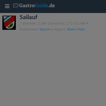
T
Sailauf
o
7 Betriebe, 3.584 Einwohner, 177 m ü.NN •
Bundesland:
Bayern
• Region:
Rhein-Main
g
g
l
e
n
a