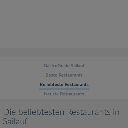
v
i
g
a
t
GastroGuide Sailauf
Beste Restaurants
i
Beliebteste Restaurants
o
Neuste Restaurants
n
Die beliebtesten Restaurants in
Sailauf