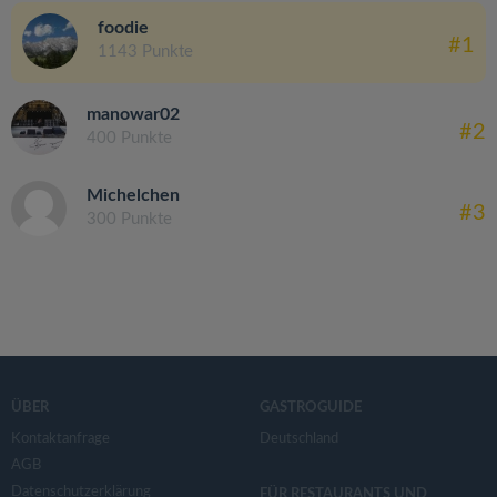
foodie
#1
1143 Punkte
manowar02
#2
400 Punkte
Michelchen
#3
300 Punkte
ÜBER
GASTROGUIDE
Kontaktanfrage
Deutschland
AGB
Datenschutzerklärung
FÜR RESTAURANTS UND